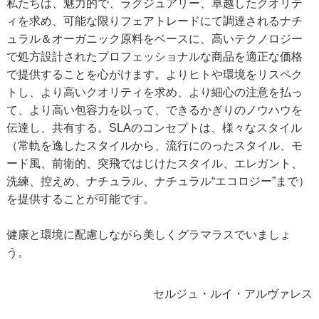
私たちは、魅力的で、ラグジュアリー、卓越したクオリテ
ィを求め、可能な限りフェアトレードにて調達されるナチ
ュラル＆オーガニック原料をベースに、高いテクノロジー
で処方設計されたプロフェッショナルな商品を適正な価格
で提供することを心がけます。よりヒトや環境をリスペク
トし、より高いクオリティを求め、より細心の注意を払っ
て、より高い包容力を以って、できるかぎりのノウハウを
伝達し、共有する。SLAのコンセプトは、様々なスタイル
（常軌を逸したスタイルから、流行にのったスタイル、モ
ード風、前衛的、突飛ではじけたスタイル、エレガント、
洗練、控えめ、ナチュラル、ナチュラル“エコロジー”まで）
を提供することが可能です。
健康と環境に配慮しながら美しくグラマラスでいましょ
う。
セルジュ・ルイ・アルヴァレス