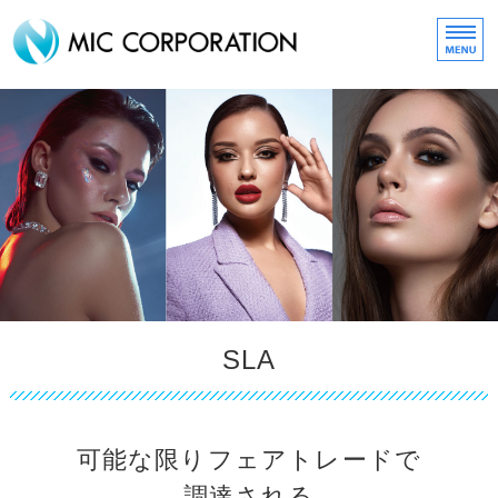
化粧品・コスメ販売の株式
HOME
about MIC
取扱いブランド
MIC ONLINE SHOP
スタッフリクルート
SLA
可能な限りフェアトレードで
調達される