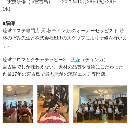
実技研修（in宮古島） 2025年10月28日(火)~29日
(水)
■講師
琉球エステ専門店 天花(ティンカ)のオーナーセラピスト 若
林のぞみ先生と株式会社ELTのスタッフにより研修を行いま
す。
琉球アロマとクチャテラピー®
天花
（ティンカ）
宮古島でしか味わえない、素材の品質や技術にこだわった
創業17年の宮古島で最も老舗の琉球エステ専門店