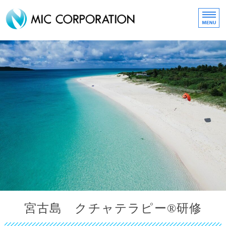
化粧品・コスメ販売の株式
HOME
about MIC
取扱いブランド
MIC ONLINE SHOP
スタッフリクルート
宮古島 クチャテラピー
研修
®